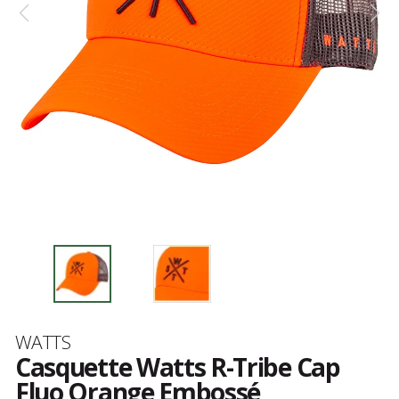
Marque
WATTS
Casquette Watts R-Tribe Cap
Fluo Orange Embossé