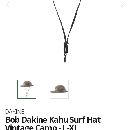
Marque
DAKINE
Bob Dakine Kahu Surf Hat
Vintage Camo - L-XL