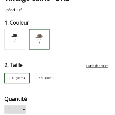
Référence
D10003897
Les
L-
avis
Spécial Surf
XL
clients
1.
Couleur
2.
Taille
Guide des tailles
L-XL (58-59)
XXL (60-61)
Quantité