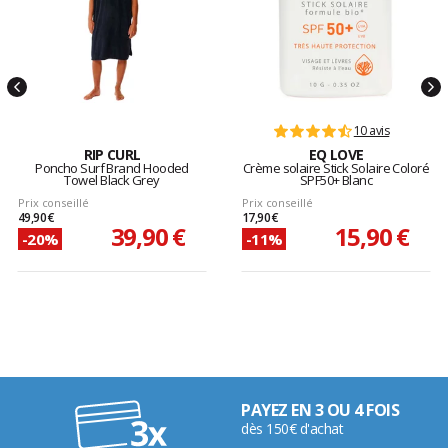
10 avis
RIP CURL
EQ LOVE
Poncho Surf Brand Hooded
Crème solaire Stick Solaire Coloré
Towel Black Grey
SPF50+ Blanc
Prix conseillé
Prix conseillé
49,90 €
17,90 €
39,90 €
15,90 €
-20%
-11%
PAYEZ EN 3 OU 4 FOIS
dès 150€ d'achat