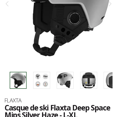
Marque
FLAXTA
Casque de ski Flaxta Deep Space
Mips Silver Haze - L-XL