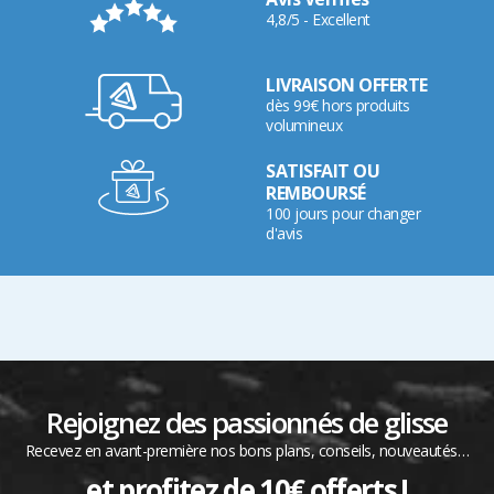
4,8/5 - Excellent
LIVRAISON OFFERTE
dès 99€ hors produits
volumineux
SATISFAIT OU
REMBOURSÉ
100 jours pour changer
d'avis
Rejoignez des passionnés de glisse
Recevez en avant-première nos bons plans, conseils, nouveautés…
et profitez de 10€ offerts !