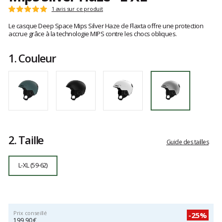
Référence
FX901317013LXL
Les
1 avis sur ce produit
Note
L-
avis
:
Le casque Deep Space Mips Silver Haze de Flaxta offre une protection
XL
clients
5
accrue grâce à la technologie MIPS contre les chocs obliques.
sur
5
1.
Couleur
2.
Taille
Guide des tailles
L-XL (59-62)
Prix conseillé
-25%
199,90 €