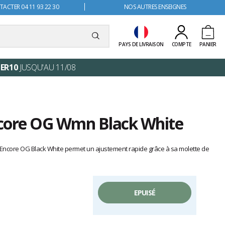
ACTER 04 11 93 22 30
NOS AUTRES ENSEIGNES
PAYS DE LIVRAISON
COMPTE
PANIER
ER10
JUSQU'AU 11/08
core OG Wmn Black White
ncore OG Black White permet un ajustement rapide grâce à sa molette de
EPUISÉ