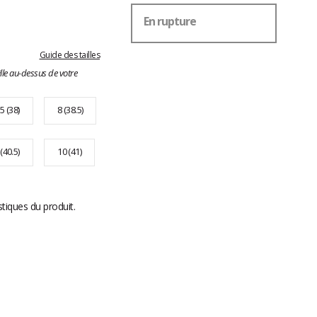
En rupture
Guide des tailles
lle au-dessus de votre
.5 (38)
8 (38.5)
 (40.5)
10 (41)
stiques du produit.