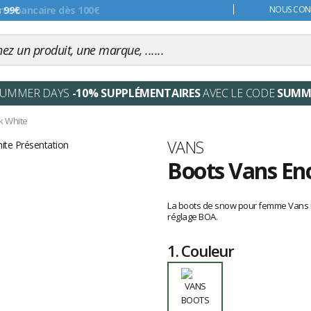
s 99€
NOUS CONT
SUMMER DAYS
-10% SUPPLÉMENTAIRES
AVEC LE CODE
SUMM
k White
Marque
VANS
Boots Vans En
Les
avis
La boots de snow pour femme Vans E
clients
réglage BOA.
1.
Couleur