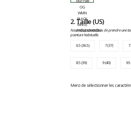
2.
Taille
(US)
Nous vous conseillons de prendre une tai
pointure habituelle.
6.5 (36.5)
7 (37)
7
8.5 (39)
9 (40)
9.5
Merci de sélectionner les caractéri