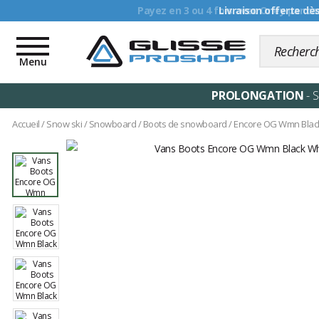
Livraison offerte dè
Toggle
navigation
Menu
PROLONGATION
- 
Accueil
/
Snow ski
/
Snowboard
/
Boots de snowboard
/
Encore OG Wmn Blac