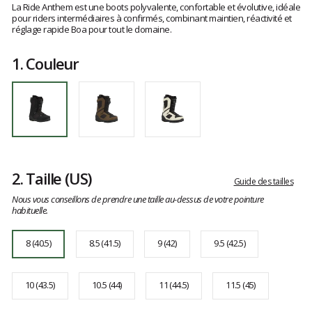
8
avis
La Ride Anthem est une boots polyvalente, confortable et évolutive, idéale
clients
pour riders intermédiaires à confirmés, combinant maintien, réactivité et
réglage rapide Boa pour tout le domaine.
1.
Couleur
2.
Taille
(US)
Guide des tailles
Nous vous conseillons de prendre une taille au-dessus de votre pointure
habituelle.
8 (40.5)
8.5 (41.5)
9 (42)
9.5 (42.5)
10 (43.5)
10.5 (44)
11 (44.5)
11.5 (45)