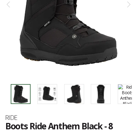
Marque
RIDE
Boots Ride Anthem Black - 8
Référence
12L2009.1.4.080
Les