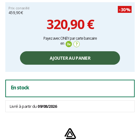
Prix conseillé
-30%
459,90 €
320,90 €
Prix
Payez avec ONEY par carte bancaire
unitaire,
en
?
hors
frais
AJOUTER AU PANIER
En stock
Livré à partir du
09/08/2026