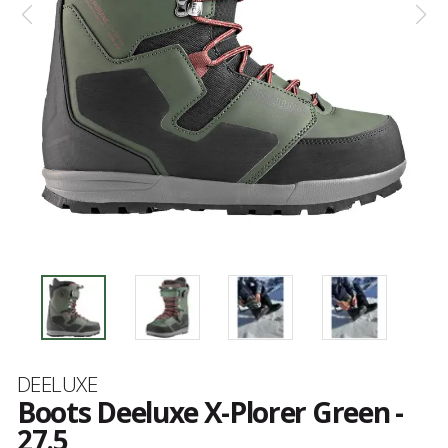
Marque
DEELUXE
Boots Deeluxe X-Plorer Green -
27.5