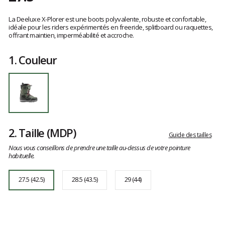
Référence
572505-
Les
1000/4215
avis
La Deeluxe X-Plorer est une boots polyvalente, robuste et confortable,
27.5
clients
idéale pour les riders expérimentés en freeride, splitboard ou raquettes,
offrant maintien, imperméabilité et accroche.
1.
Couleur
2.
Taille
(MDP)
Guide des tailles
Nous vous conseillons de prendre une taille au-dessus de votre pointure
habituelle.
27.5 (42.5)
28.5 (43.5)
29 (44)