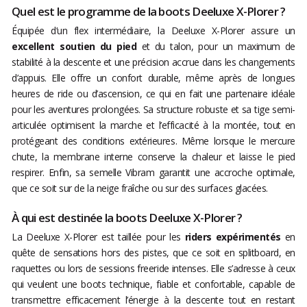
Quel est le programme de la boots Deeluxe X-Plorer ?
Équipée d’un flex intermédiaire, la Deeluxe X-Plorer assure un
excellent soutien du pied
et du talon, pour un maximum de
stabilité à la descente et une précision accrue dans les changements
d’appuis. Elle offre un confort durable, même après de longues
heures de ride ou d’ascension, ce qui en fait une partenaire idéale
pour les aventures prolongées. Sa structure robuste et sa tige semi-
articulée optimisent la marche et l’efficacité à la montée, tout en
protégeant des conditions extérieures. Même lorsque le mercure
chute, la membrane interne conserve la chaleur et laisse le pied
respirer. Enfin, sa semelle Vibram garantit une accroche optimale,
que ce soit sur de la neige fraîche ou sur des surfaces glacées.
À qui est destinée la boots Deeluxe X-Plorer ?
La Deeluxe X-Plorer est taillée pour les
riders expérimentés
en
quête de sensations hors des pistes, que ce soit en splitboard, en
raquettes ou lors de sessions freeride intenses. Elle s’adresse à ceux
qui veulent une boots technique, fiable et confortable, capable de
transmettre efficacement l’énergie à la descente tout en restant