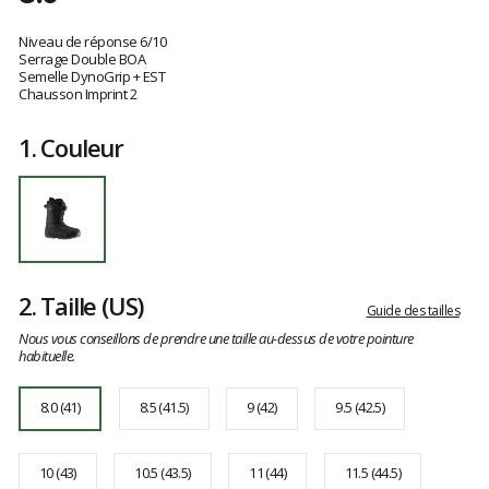
Référence
21426100001-
Les
001-
avis
Niveau de réponse 6/10
8.0
clients
Serrage Double BOA
Semelle DynoGrip + EST
8.0
Chausson Imprint 2
1.
Couleur
2.
Taille
(US)
Guide des tailles
Nous vous conseillons de prendre une taille au-dessus de votre pointure
habituelle.
8.0 (41)
8.5 (41.5)
9 (42)
9.5 (42.5)
10 (43)
10.5 (43.5)
11 (44)
11.5 (44.5)