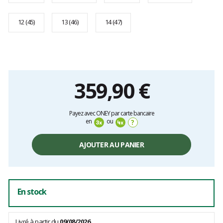
12 (45)
13 (46)
14 (47)
359,90 €
Prix
Payez avec ONEY par carte bancaire
unitaire,
en
ou
?
hors
frais
AJOUTER AU PANIER
En stock
Livré à partir du
09/08/2026