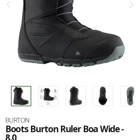
Marque
BURTON
Boots Burton Ruler Boa Wide -
8.0