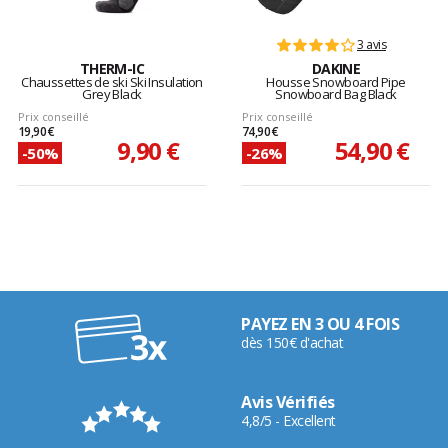
3 avis
THERM-IC
DAKINE
Chaussettes de ski Ski Insulation
Housse Snowboard Pipe
Grey Black
Snowboard Bag Black
Prix conseillé
Prix conseillé
19,90 €
74,90 €
9,90 €
54,90 €
-50%
-26%
PAYEZ EN 3 OU 4 FOIS
dès 150€ d'achat
Avis Vérifiés
4,8/5 - Excellent