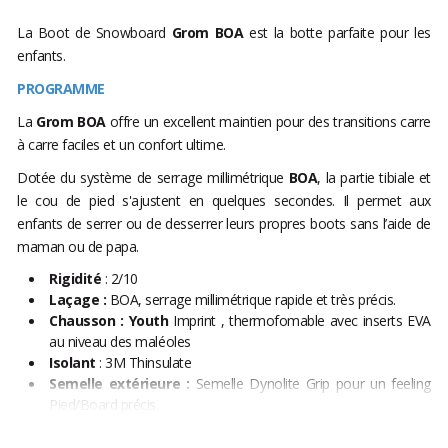
La Boot de Snowboard
Grom BOA
est la botte parfaite pour les
enfants.
PROGRAMME
La
Grom BOA
offre un excellent maintien pour des transitions carre
à carre faciles et un confort ultime.
Dotée du système de serrage millimétrique
BOA
, la partie tibiale et
le cou de pied s'ajustent en quelques secondes. Il permet aux
enfants de serrer ou de desserrer leurs propres boots sans l’aide de
maman ou de papa.
Rigidité
: 2/10
Laçage :
BOA, serrage millimétrique rapide et très précis.
Chausson : Youth
Imprint , thermofomable avec inserts EVA
au niveau des maléoles
Isolant
: 3M Thinsulate
Semelle extérieure :
Semelle Dynolite Grip pour un feeling
Pied/Board précis.