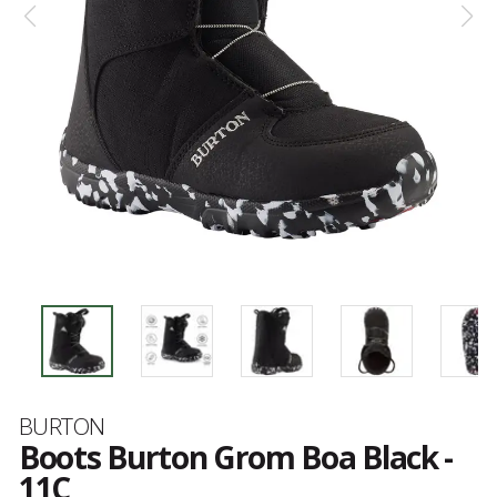
Marque
BURTON
Boots Burton Grom Boa Black -
11C