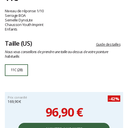
Référence
15089102001-
Les
001-
avis
Niveau de réponse 1/10
11C
clients
Serrage BOA
Semelle DynoLite
11C
Chausson Youth Imprint
Enfants
Taille
(US)
Guide des tailles
Nous vous conseillons de prendre une taille au-dessus de votre pointure
habituelle.
11C (28)
Prix conseillé
-42%
169,90 €
96,90 €
Prix