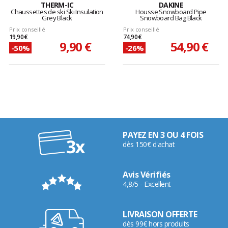
THERM-IC
DAKINE
Chaussettes de ski Ski Insulation
Housse Snowboard Pipe
Grey Black
Snowboard Bag Black
Prix conseillé
Prix conseillé
19,90 €
74,90 €
9,90 €
54,90 €
-50%
-26%
PAYEZ EN 3 OU 4 FOIS
dès 150€ d'achat
Avis Vérifiés
4,8/5 - Excellent
LIVRAISON OFFERTE
dès 99€ hors produits