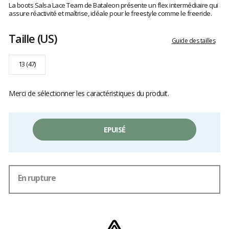
avis
La boots Salsa Lace Team de Bataleon présente un flex intermédiaire qui
clients
assure réactivité et maîtrise, idéale pour le freestyle comme le freeride.
Taille
(US)
Guide des tailles
13 (47)
Merci de sélectionner les caractéristiques du produit.
EPUISÉ
En rupture