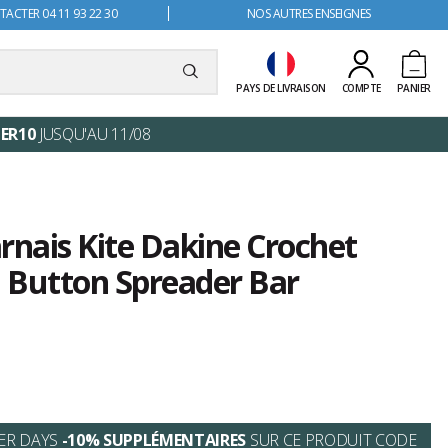
ACTER 04 11 93 22 30
NOS AUTRES ENSEIGNES
PAYS DE LIVRAISON
COMPTE
PANIER
ER10
JUSQU'AU 11/08
rnais Kite Dakine Crochet
 Button Spreader Bar
ER DAYS
-10% SUPPLÉMENTAIRES
SUR CE PRODUIT CODE