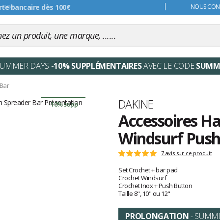
s 99€
NOUS CONT
SUMMER DAYS
-10% SUPPLÉMENTAIRES
AVEC LE CODE
SUMM
Bar
Marque
DAKINE
-10% supp
Accessoires Ha
Windsurf Push
Les
7 avis sur ce produit
Note
avis
:
Set Crochet + bar pad
clients
5
Crochet Windsurf
sur
Crochet Inox + Push Button
5
Taille 8", 10" ou 12"
PROLONGATION
- SUMM