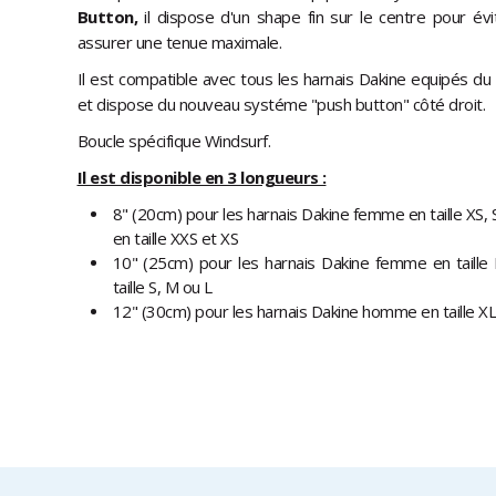
Button,
il dispose d'un shape fin sur le centre pour év
assurer une tenue maximale.
Il est compatible avec tous les harnais Dakine equipés du
et dispose du nouveau systéme "push button" côté droit.
Boucle spécifique Windsurf.
Il est disponible en 3 longueurs :
8" (20cm) pour les harnais Dakine femme en taille XS,
en taille XXS et XS
10" (25cm) pour les harnais Dakine femme en taille
taille S, M ou L
12" (30cm) pour les harnais Dakine homme en taille X