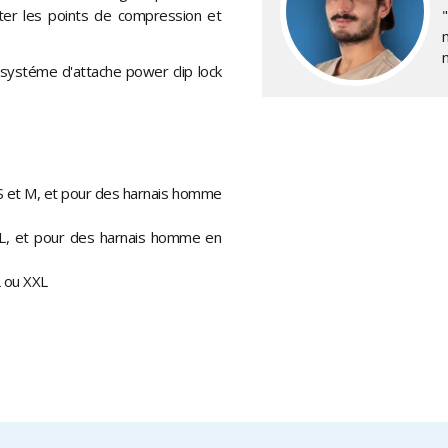
iter les points de compression et
"
m
 systéme d'attache power clip lock
 S et M, et pour des harnais homme
 L, et pour des harnais homme en
L ou XXL