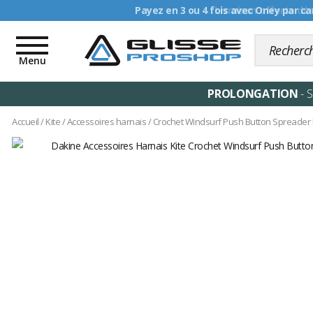
Livraison offerte dè
Toggle
navigation
Menu
PROLONGATION
- 
Accueil
/
Kite
/
Accessoires harnais
/
Crochet Windsurf Push Button Spreader 