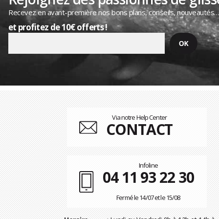
Recevez en avant-première nos bons plans, conseils, nouveautés
et profitez de 10€ offerts !
Via notre Help Center
CONTACT
Infoline
04 11 93 22 30
Fermé le 14/07 et le 15/08