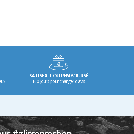
SATISFAIT OU REMBOURSÉ
eux
100 jours pour changer d'avis
ous #glisseproshop