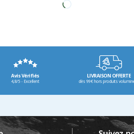
Avis Vérifiés
LIVRAISON OFFERTE
4,8/5 - Excellent
dès 99€ hors produits volumin
e
Suivez-n