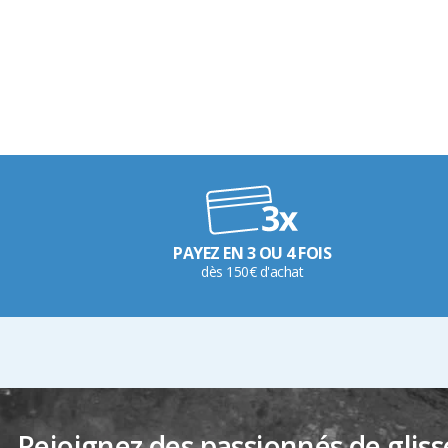
PAYEZ EN 3 OU 4 FOIS
dès 150€ d'achat
Rejoignez des passionnés de gliss