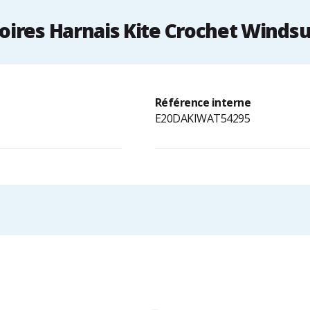
ires Harnais Kite Crochet Windsu
Référence interne
E20DAKIWAT54295