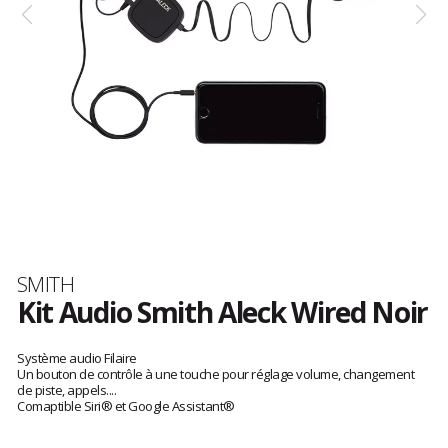
Marque
SMITH
Kit Audio Smith Aleck Wired Noir
Les
avis
Système audio Filaire
clients
Un bouton de contrôle à une touche pour réglage volume, changement
de piste, appels....
Comaptible Siri® et Google Assistant®