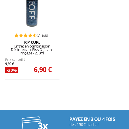
51 avis
RIP CURL
Entretien combinaison
Désinfectant Piss Off sans
rinçage - 250ml
Prix conseillé
9,90 €
6,90 €
-30%
PAYEZ EN 3 OU 4 FOIS
dès 150€ d'achat