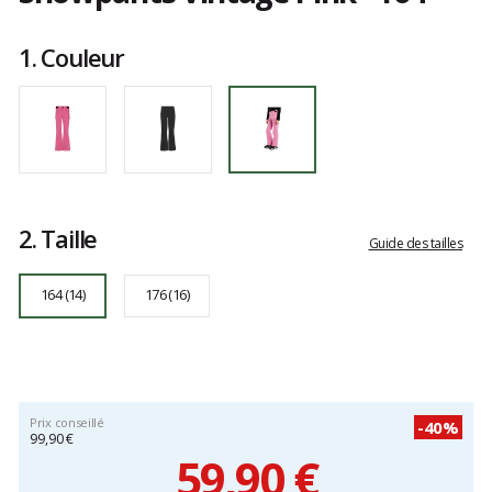
Référence
4990900-
Les
334
avis
1.
Couleur
164
clients
2.
Taille
Guide des tailles
164 (14)
176 (16)
Prix conseillé
-40%
99,90 €
59,90 €