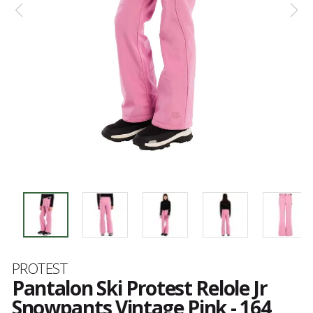
Marque
PROTEST
Pantalon Ski Protest Relole Jr
Snowpants Vintage Pink - 164