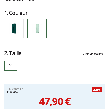
Référence
KPT0044
Les
10
avis
1.
Couleur
clients
2.
Taille
Guide des tailles
10
Prix conseillé
-60%
119,90 €
47,90 €