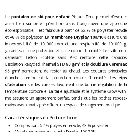
Le
pantalon de ski pour enfant
Picture Time permet d'évoluer
aussi bien sur piste qu'en hors-piste. Conçu avec une approche
écoresponsable, il est fabriqué à partir de 52 % de polyester recyclé
et 48 % de polyester. La
membrane Dryplay 10K/10K
assure une
imperméabilité de 10 000 mm et une respirabilité de 10 000 g,
garantissant une protection efficace contre l'humidité. Le traitement
déperlant Teflon EcoElite sans PFC renforce cette capacité.
L'isolation Recycled Thermal STD 80 g/m² et la
doublure Coremax
96 g/m² permettent de rester au chaud. Les coutures principales
étanches renforcent la protection contre l'humidité. Les
zips
d'aération
sur les cuisses favorisent une bonne régulation de la
température corporelle. La taille ajustable et le système Grow-with-
me assurent un ajustement parfait, tandis que les poches repose-
mains avec rabat zippé offrent un espace de rangement pratique.
Caractéristiques du Picture Time :
Composition : 52 % polyester recyclé, 48 % polyester
Membrane imper-respirante Dryplay 10K/10K