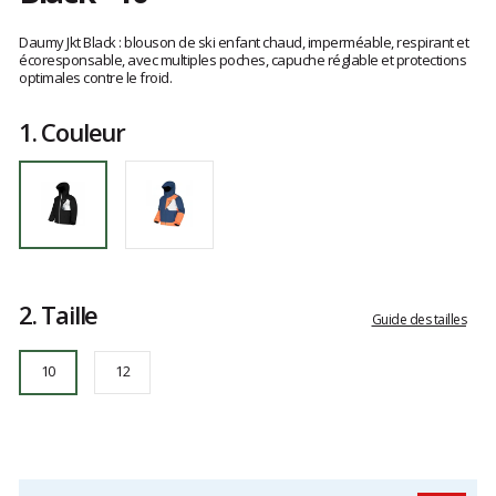
Référence
KVT0136
Les
10
avis
Daumy Jkt Black : blouson de ski enfant chaud, imperméable, respirant et
clients
écoresponsable, avec multiples poches, capuche réglable et protections
optimales contre le froid.
1.
Couleur
2.
Taille
Guide des tailles
10
12