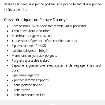
latérales zippées, une poche poitrine, une poche forfait et une poche
intérieure en filet.
Caractéristiques du Picture Daumy :
Composition : 52 % polyester recyclé, 48 % polyester
Tissu polyoxford 2 couches
Membrane Dryplay 10K/10K
Traitement Déperlant Teflon EcoElite sans PFC
Zip central inversé YKK®
Isolation ployester 100g/m²
Manchons en lycra aux poignets
Poignets ajustables (velcro)
Capuche ergonomique avec système de réglage à un seul
point
Jupe pare-neige fixe
2 poches latérales zippées
Poche poitrine zippée
Poche forfait
Poche intérieure en filet