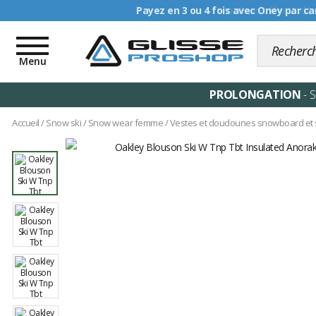
Livraison offerte dè
Toggle
navigation
Menu
PROLONGATION
- 
Accueil
/
Snow ski
/
Snow wear femme
/
Vestes et doudounes snowboard et 