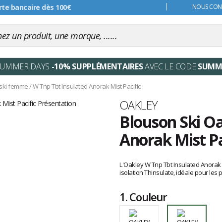
s 99€
NOUS CONT
SUMMER DAYS
-10% SUPPLÉMENTAIRES
AVEC LE CODE
SUMM
ski femme
/
W Tnp Tbt Insulated Anorak Mist Pacific
Marque
OAKLEY
Blouson Ski Oa
Anorak Mist Pa
Les
avis
L'Oakley W Tnp Tbt Insulated Anorak
clients
isolation Thinsulate, idéale pour les
1.
Couleur