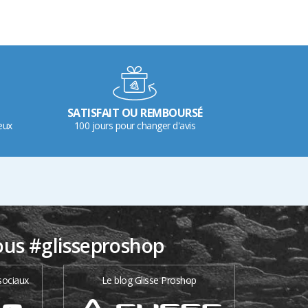
SATISFAIT OU REMBOURSÉ
eux
100 jours pour changer d'avis
ous #glisseproshop
sociaux
Le blog Glisse Proshop