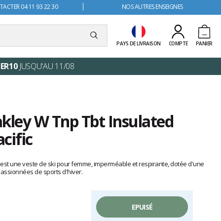
ACTER 04 11 93 22 30
NOS AUTRES ENSEIGNES
PAYS DE LIVRAISON
COMPTE
PANIER
ER10
JUSQU'AU 11/08
kley W Tnp Tbt Insulated
cific
 est une veste de ski pour femme, imperméable et respirante, dotée d'une
 passionnées de sports d'hiver.
EPUISÉ