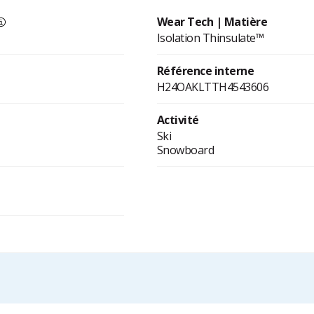
Wear Tech | Matière
Isolation Thinsulate™
Référence interne
H24OAKLTTH4543606
Activité
Ski
Snowboard