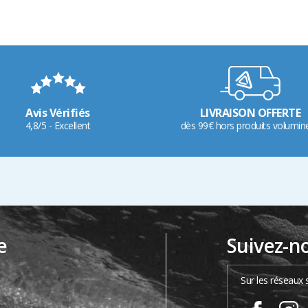
Avis Vérifiés
LIVRAISON OFFERTE
4,8/5 - Excellent
dès 99€ hors produits volumin
e
Suivez-n
…
Sur les réseaux 