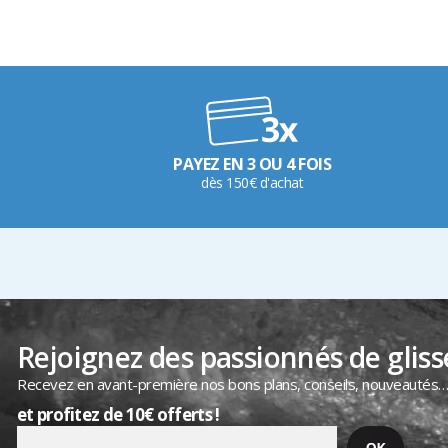
PAYEZ EN 3 OU 4 FOIS
dès 150€ d'achat
Rejoignez des passionnés de gliss
Recevez en avant-première nos bons plans, conseils, nouveautés
et profitez de 10€ offerts !