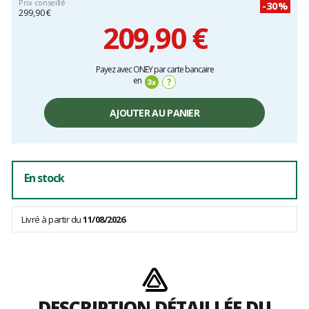
Prix conseillé
-30%
299,90 €
209,90 €
Prix
Payez avec ONEY par carte bancaire
unitaire,
en
?
hors
frais
AJOUTER AU PANIER
En stock
Livré à partir du
11/08/2026
DESCRIPTION DÉTAILLÉE DU