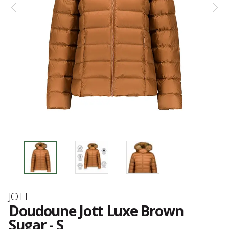
Marque
JOTT
Doudoune Jott Luxe Brown
Sugar - S