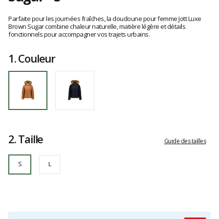
Référence
FW24WDOW65-
Les
80R
avis
Parfaite pour les journées fraîches, la doudoune pour femme Jott Luxe
S
clients
Brown Sugar combine chaleur naturelle, matière légère et détails
fonctionnels pour accompagner vos trajets urbains.
1.
Couleur
2.
Taille
Guide des tailles
S
L