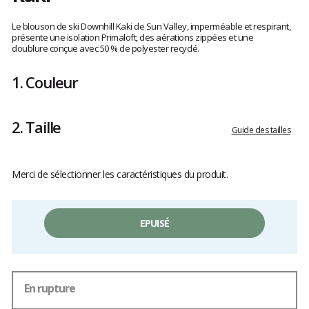
Les
avis
Le blouson de ski Downhill Kaki de Sun Valley, imperméable et respirant,
clients
présente une isolation Primaloft, des aérations zippées et une
doublure conçue avec 50 % de polyester recyclé.
1.
Couleur
2.
Taille
Guide des tailles
Merci de sélectionner les caractéristiques du produit.
EPUISÉ
En rupture