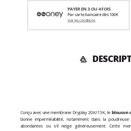
PAYER EN 3 OU 4 FOIS
Par carte bancaire dès 100€
Voir les conditions
DESCRIP
Conçu avec une membrane Dryplay 20K/15K, le
blouson d
bonne imperméabilité, notamment dans la poudreuse
abondantes ou s'il neige généreusement. Cette me