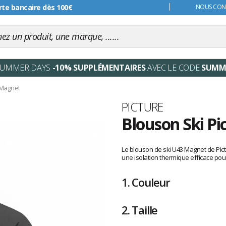
s 99€
NOUS CONT
SUMMER DAYS
-10% SUPPLÉMENTAIRES
AVEC LE CODE
SUMM
Magnet
Marque
PICTURE
Blouson Ski P
Les
avis
Le blouson de ski U43 Magnet de Pict
clients
une isolation thermique efficace pour
1.
Couleur
2.
Taille