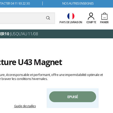
ACTER 04 11 93 22 30
NOS AUTRES ENSEIGNES
PAYS DE LIVRAISON
COMPTE
PANIER
ER10
JUSQU'AU 11/08
icture U43 Magnet
ure, écoresponsable et performant, offre une imperméabilité optimale et
 braver les conditions hivernales.
EPUISÉ
Guide des tailles