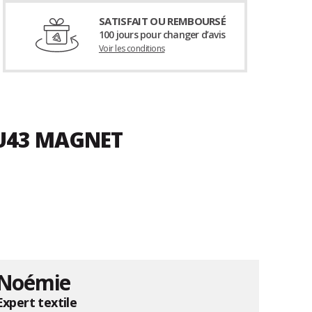
SATISFAIT OU REMBOURSÉ
100 jours pour changer d’avis
Voir les conditions
 U43 MAGNET
Noémie
Expert textile