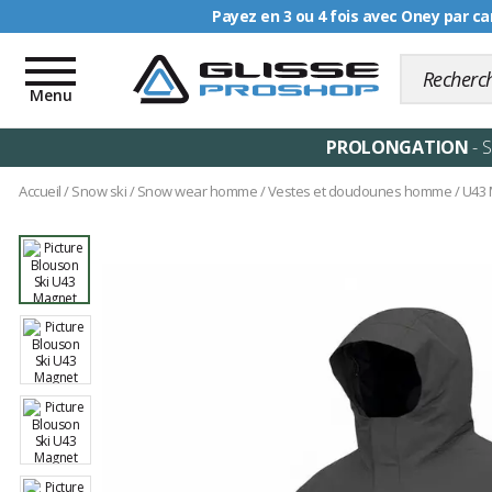
Livraison offerte dè
Toggle
navigation
Menu
PROLONGATION
- 
Accueil
/
Snow ski
/
Snow wear homme
/
Vestes et doudounes homme
/
U43 