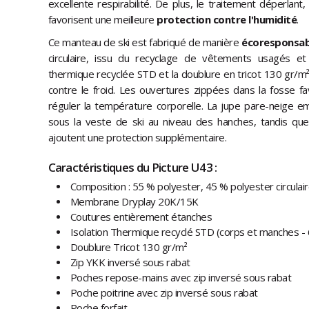
excellente respirabilité. De plus, le traitement déperlant
favorisent une meilleure
protection contre l'humidité
.
Ce manteau de ski est fabriqué de manière
écoresponsab
circulaire, issu du recyclage de vêtements usagés et 
thermique recyclée STD et la doublure en tricot 130 gr/m
contre le froid. Les ouvertures zippées dans la fosse favo
réguler la température corporelle. La jupe pare-neige 
sous la veste de ski au niveau des hanches, tandis que
ajoutent une protection supplémentaire.
Caractéristiques du Picture U43 :
Composition : 55 % polyester, 45 % polyester circulai
Membrane Dryplay 20K/15K
Coutures entièrement étanches
Isolation Thermique recyclé STD (corps et manches - 
Doublure Tricot 130 gr/m²
Zip YKK inversé sous rabat
Poches repose-mains avec zip inversé sous rabat
Poche poitrine avec zip inversé sous rabat
Poche forfait