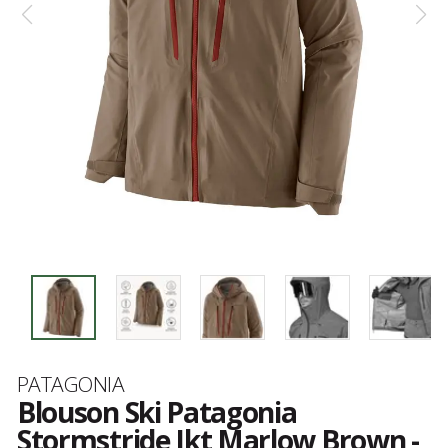
Marque
PATAGONIA
Blouson Ski Patagonia
Stormstride Jkt Marlow Brown -