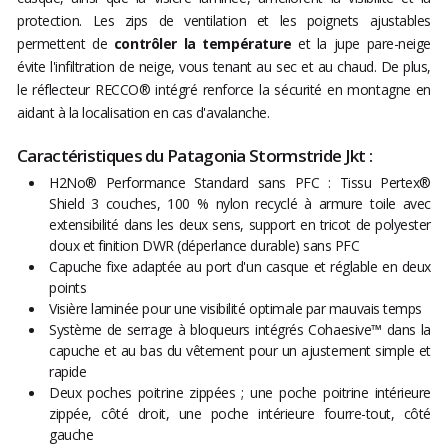
protection. Les zips de ventilation et les poignets ajustables
permettent de
contrôler la température
et la jupe pare-neige
évite l'infiltration de neige, vous tenant au sec et au chaud. De plus,
le réflecteur RECCO® intégré renforce la sécurité en montagne en
aidant à la localisation en cas d'avalanche.
Caractéristiques du Patagonia Stormstride Jkt :
H2No® Performance Standard sans PFC : Tissu Pertex®
Shield 3 couches, 100 % nylon recyclé à armure toile avec
extensibilité dans les deux sens, support en tricot de polyester
doux et finition DWR (déperlance durable) sans PFC
Capuche fixe adaptée au port d'un casque et réglable en deux
points
Visière laminée pour une visibilité optimale par mauvais temps
Système de serrage à bloqueurs intégrés Cohaesive™ dans la
capuche et au bas du vêtement pour un ajustement simple et
rapide
Deux poches poitrine zippées ; une poche poitrine intérieure
zippée, côté droit, une poche intérieure fourre-tout, côté
gauche