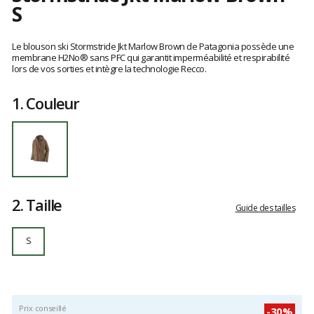
S
Référence
29971-
Les
MRLB-
avis
Le blouson ski Stormstride Jkt Marlow Brown de Patagonia possède une
S
clients
membrane H2No® sans PFC qui garantit imperméabilité et respirabilité
lors de vos sorties et intègre la technologie Recco.
S
1.
Couleur
2.
Taille
Guide des tailles
S
Prix conseillé
-30%