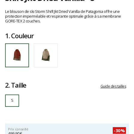
Référence
31745-
Les
DVL-
avis
Le blouson de ski Storm Shift Jkt Dried Vanilla de Patagonia offre une
S
clients
protection imperméable et respirante optimale grâce à sa membrane
GORE-TEX 2 couches.
S
1.
Couleur
2.
Taille
Guide des tailles
S
Prix conseillé
-30%
499,90 €