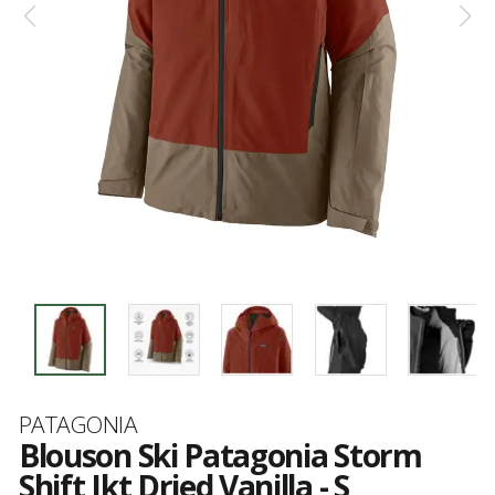
Marque
PATAGONIA
Blouson Ski Patagonia Storm
Shift Jkt Dried Vanilla - S