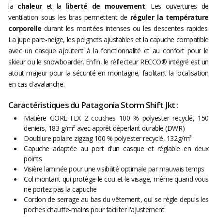
la
chaleur
et la
liberté de mouvement
. Les ouvertures de
ventilation sous les bras permettent de
réguler la température
corporelle
durant les montées intenses ou les descentes rapides.
La jupe pare-neige, les poignets ajustables et la capuche compatible
avec un casque ajoutent à la fonctionnalité et au confort pour le
skieur ou le snowboarder. Enfin, le réflecteur RECCO® intégré est un
atout majeur pour la sécurité en montagne, facilitant la localisation
en cas d'avalanche.
Caractéristiques du Patagonia Storm Shift Jkt :
Matière GORE-TEX 2 couches 100 % polyester recyclé, 150
deniers, 183 g/m² avec apprêt déperlant durable (DWR)
Doublure polaire zigzag 100 % polyester recyclé, 132g/m²
Capuche adaptée au port d'un casque et réglable en deux
points
Visière laminée pour une visibilité optimale par mauvais temps
Col montant qui protège le cou et le visage, même quand vous
ne portez pas la capuche
Cordon de serrage au bas du vêtement, qui se règle depuis les
poches chauffe-mains pour faciliter l'ajustement