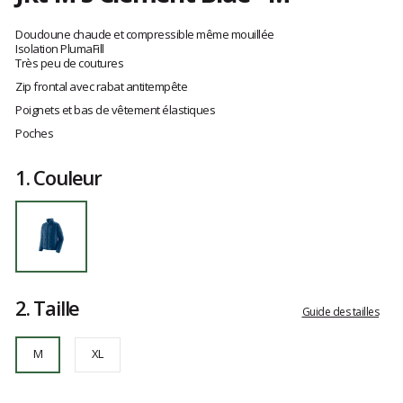
Référence
84066-
Les
CLMB-
avis
Doudoune chaude et compressible même mouillée
M
clients
Isolation PlumaFill
Très peu de coutures
M
Zip frontal avec rabat antitempête
Poignets et bas de vêtement élastiques
Poches
1.
Couleur
2.
Taille
Guide des tailles
M
XL