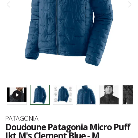
Marque
PATAGONIA
Doudoune Patagonia Micro Puff
Jkt M's Clement Blue - M