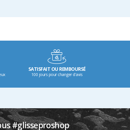
SATISFAIT OU REMBOURSÉ
eux
100 jours pour changer d'avis
ous #glisseproshop