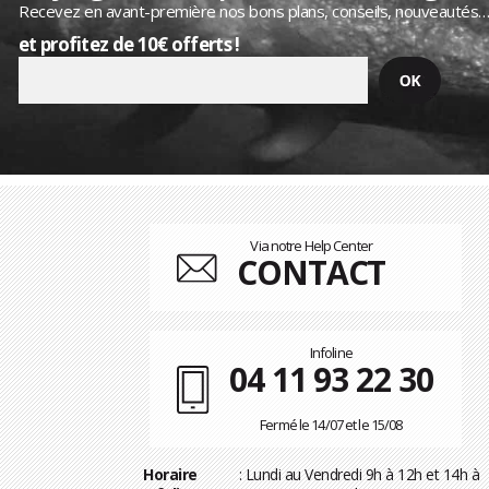
Recevez en avant-première nos bons plans, conseils, nouveautés
et profitez de 10€ offerts !
Via notre Help Center
CONTACT
Infoline
04 11 93 22 30
Fermé le 14/07 et le 15/08
Horaire
: Lundi au Vendredi 9h à 12h et 14h à