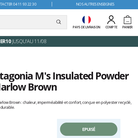
ACTER 04 11 93 22 30
NOS AUTRES ENSEIGNES
PAYS DE LIVRAISON
COMPTE
PANIER
ER10
JUSQU'AU 11/08
atagonia M's Insulated Powder
Marlow Brown
low Brown : chaleur, imperméabilité et confort, conçue en polyester recyclé,
t durable.
EPUISÉ