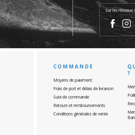
…
Sur les réseaux 
COMMANDE
Q
?
Moyens de paiement
Men
Frais de port et délais de livraison
Poli
Suivi de commande
Rec
Retours et remboursements
Men
Conditions générales de vente
Ban