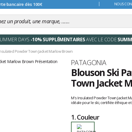
s 99€
NOUS CONT
SUMMER DAYS
-10% SUPPLÉMENTAIRES
AVEC LE CODE
SUMM
Insulated Powder Town Jacket Marlow Brown
Marque
PATAGONIA
Blouson Ski P
Town Jacket 
Les
avis
M's Insulated Powder Town Jacket Mar
clients
idéale pour le ski, certifiée éthique e
1.
Couleur