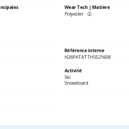
incipales
Wear Tech | Matière
Polyester
Référence interne
H26PATATTH5521608
Activité
Ski
Snowboard