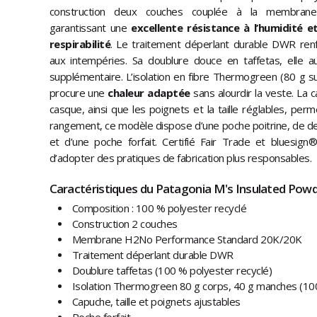
construction deux couches couplée à la membran
garantissant une
excellente résistance à l’humidité e
respirabilité
. Le traitement déperlant durable DWR renf
aux intempéries. Sa doublure douce en taffetas, elle a
supplémentaire. L’isolation en fibre Thermogreen (80 g s
procure une
chaleur adaptée
sans alourdir la veste. La 
casque, ainsi que les poignets et la taille réglables, per
rangement, ce modèle dispose d’une poche poitrine, de d
et d’une poche forfait. Certifié Fair Trade et bluesign®
d’adopter des pratiques de fabrication plus responsables.
Caractéristiques du Patagonia M's Insulated Powd
Composition : 100 % polyester recyclé
Construction 2 couches
Membrane H2No Performance Standard 20K/20K
Traitement déperlant durable DWR
Doublure taffetas (100 % polyester recyclé)
Isolation Thermogreen 80 g corps, 40 g manches (100
Capuche, taille et poignets ajustables