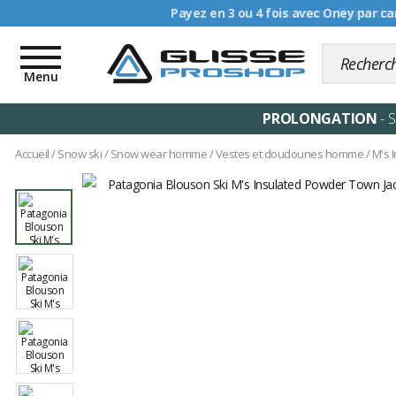
Livraison offerte dè
Toggle
navigation
Menu
PROLONGATION
- 
Accueil
/
Snow ski
/
Snow wear homme
/
Vestes et doudounes homme
/
M's 