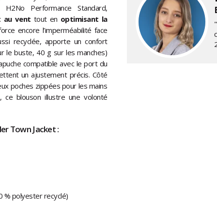
e H2No Performance Standard,
t au vent
tout en
optimisant la
orce encore l’imperméabilité face
ussi recyclée, apporte un confort
ur le buste, 40 g sur les manches)
capuche compatible avec le port du
mettent un ajustement précis. Côté
eux poches zippées pour les mains
, ce blouson illustre une volonté
er Town Jacket :
 % polyester recyclé)