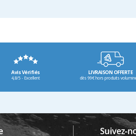
Avis Vérifiés
LIVRAISON OFFERTE
4,8/5 - Excellent
dès 99€ hors produits volumin
e
Suivez-n