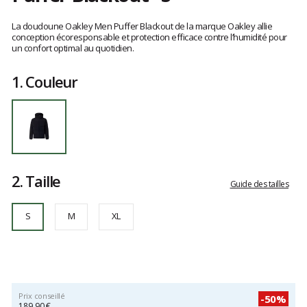
Référence
FOA40839302E
Les
S
avis
La doudoune Oakley Men Puffer Blackout de la marque Oakley allie
clients
conception écoresponsable et protection efficace contre l’humidité pour
un confort optimal au quotidien.
1.
Couleur
2.
Taille
Guide des tailles
S
M
XL
Prix conseillé
-50%
189,90 €