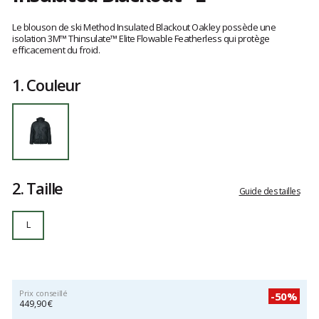
Référence
FOA407377
Les
L
avis
Le blouson de ski Method Insulated Blackout Oakley possède une
clients
isolation 3M™ Thinsulate™ Elite Flowable Featherless qui protège
efficacement du froid.
1.
Couleur
2.
Taille
Guide des tailles
L
Prix conseillé
-50%
449,90 €