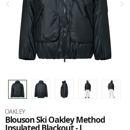
Marque
OAKLEY
Blouson Ski Oakley Method
Insulated Blackout - L