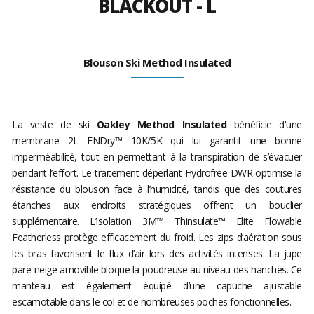
BLACKOUT - L
Blouson Ski Method Insulated
La veste de ski
Oakley Method Insulated
bénéficie d'une
membrane 2L FNDry™ 10K/5K qui lui garantit une bonne
imperméabilité, tout en permettant à la transpiration de s’évacuer
pendant l’effort. Le traitement déperlant Hydrofree DWR optimise la
résistance du blouson face à l’humidité, tandis que des coutures
étanches aux endroits stratégiques offrent un bouclier
supplémentaire. L’isolation 3M™ Thinsulate™ Elite Flowable
Featherless protège efficacement du froid. Les zips d’aération sous
les bras favorisent le flux d’air lors des activités intenses. La jupe
pare-neige amovible bloque la poudreuse au niveau des hanches. Ce
manteau est également équipé d’une capuche ajustable
escamotable dans le col et de nombreuses poches fonctionnelles.