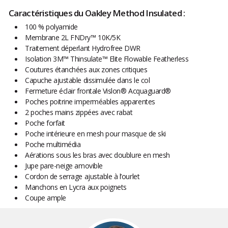
Caractéristiques du Oakley Method Insulated :
100 % polyamide
Membrane 2L FNDry™ 10K/5K
Traitement déperlant Hydrofree DWR
Isolation 3M™ Thinsulate™ Elite Flowable Featherless
Coutures étanchées aux zones critiques
Capuche ajustable dissimulée dans le col
Fermeture éclair frontale Vislon® Acquaguard®
Poches poitrine imperméables apparentes
2 poches mains zippées avec rabat
Poche forfait
Poche intérieure en mesh pour masque de ski
Poche multimédia
Aérations sous les bras avec doublure en mesh
Jupe pare-neige amovible
Cordon de serrage ajustable à l’ourlet
Manchons en Lycra aux poignets
Coupe ample