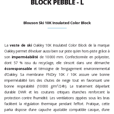
BLOCK PEBBLE - L
Blouson Ski 10K Insulated Color Block
La
veste de ski
Oakley 10K Insulated Color Block de la marque
Oakley permet d’évoluer aussi bien sur piste qu’en hors-piste grâce à
son
imperméabilité
de 10 000 mm. Confectionnée en polyester,
dont 57 % issu du recyclage, elle s’inscrit dans une démarche
écoresponsable
et témoigne de l’engagement environnemental
d’Oakley. Sa membrane FNDry 10K / 10K assure une bonne
imperméabilité lors des chutes de neige tout en favorisant une
bonne respirabilité (10 000 g/m²/24h). Le traitement déperlant
durable DWR et les coutures critiques étanches renforcent la
protection contre l’humidité. Les ventilations zippées sous les bras
facilitent la régulation thermique pendant l’effort. Pratique, cette
parka dispose d’une capuche ajustable compatible casque, d’une