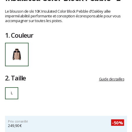
Référence
FOA40839832F
Les
L
avis
Le blouson de ski 10K Insulated Color Block Pebble d’Oakley allie
clients
imperméabilité performante et conception écoresponsable pour vous
accompagner sur toutes les pistes.
1.
Couleur
2.
Taille
Guide des tailles
L
Prix conseillé
-50%
249,90 €