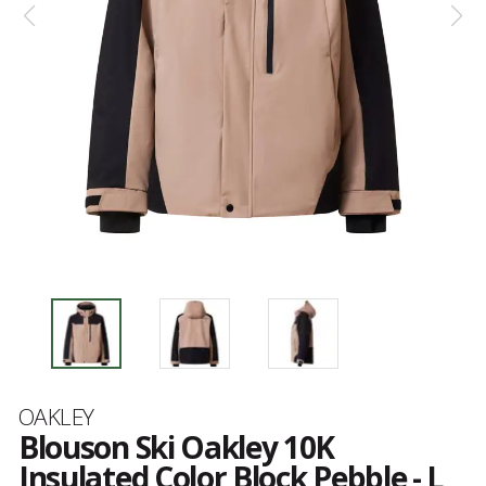
Marque
OAKLEY
Blouson Ski Oakley 10K
Insulated Color Block Pebble - L