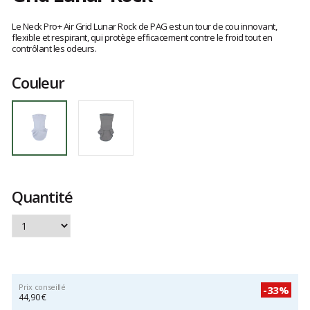
Les
avis
Le Neck Pro+ Air Grid Lunar Rock de PAG est un tour de cou innovant,
clients
flexible et respirant, qui protège efficacement contre le froid tout en
contrôlant les odeurs.
Couleur
Quantité
Prix conseillé
-33%
44,90 €