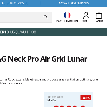
ACTER 04 11 93 22 30
NOS AUTRES ENSEIGNES
PAYS DE LIVRAISON
COMPTE
PANIER
ER10
JUSQU'AU 11/08
G Neck Pro Air Grid Lunar
Lunar Rock, extensible et respirant, propose une ventilation optimale, une
trôle des odeurs.
Prix conseillé
-40%
34,90 €