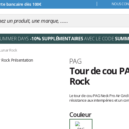
s 99€
NOUS CONT
SUMMER DAYS
-10% SUPPLÉMENTAIRES
AVEC LE CODE
SUMM
 Lunar Rock
Marque
PAG
Tour de cou PA
Rock
Les
avis
Le tour de cou PAG Neck Pro Air Grid 
clients
résistance aux intempéries et un con
Couleur