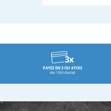
PAYEZ EN 3 OU 4 FOIS
dès 150€ d'achat