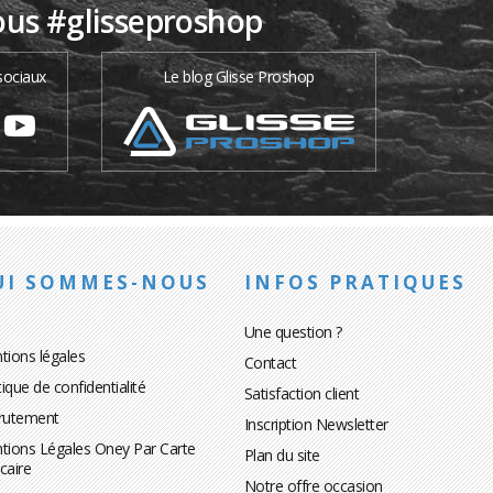
ous #glisseproshop
sociaux
Le blog Glisse Proshop
UI SOMMES-NOUS
INFOS PRATIQUES
Une question ?
tions légales
Contact
tique de confidentialité
Satisfaction client
rutement
Inscription Newsletter
tions Légales Oney Par Carte
Plan du site
caire
Notre offre occasion