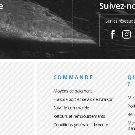
e
Suivez-n
…
Sur les réseaux 
COMMANDE
Q
?
Moyens de paiement
Men
Frais de port et délais de livraison
Poli
Suivi de commande
Rec
Retours et remboursements
Men
Conditions générales de vente
Ban