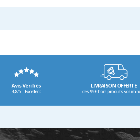
Avis Vérifiés
LIVRAISON OFFERTE
4,8/5 - Excellent
dès 99€ hors produits volumin