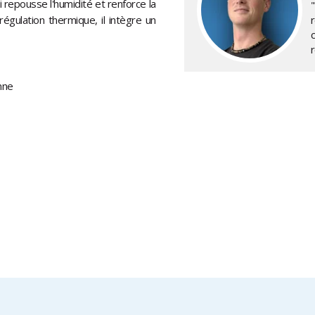
ui repousse l'humidité et renforce la
égulation thermique, il intègre un
nne