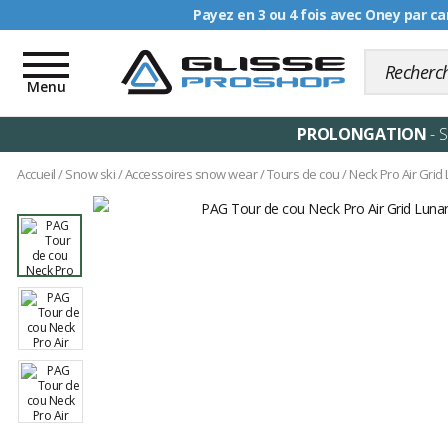
Livraison offerte dè
Toggle
navigation
Menu
PROLONGATION
- 
Accueil
/
Snow ski
/
Accessoires snow wear
/
Tours de cou
/
Neck Pro Air Grid