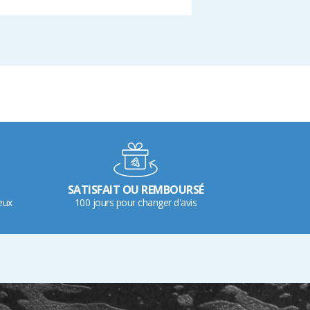
SATISFAIT OU REMBOURSÉ
eux
100 jours pour changer d'avis