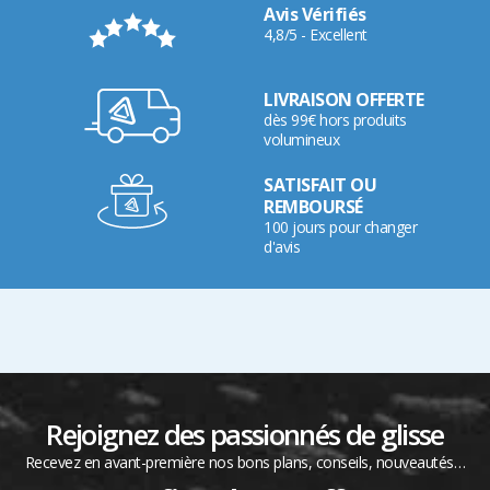
Avis Vérifiés
4,8/5 - Excellent
LIVRAISON OFFERTE
dès 99€ hors produits
volumineux
SATISFAIT OU
REMBOURSÉ
100 jours pour changer
d'avis
Rejoignez des passionnés de glisse
Recevez en avant-première nos bons plans, conseils, nouveautés…