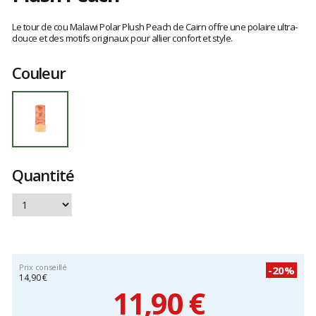
Les
avis
Le tour de cou Malawi Polar Plush Peach de Cairn offre une polaire ultra-
clients
douce et des motifs originaux pour allier confort et style.
Couleur
Quantité
Prix conseillé
-20%
14,90 €
11,90 €