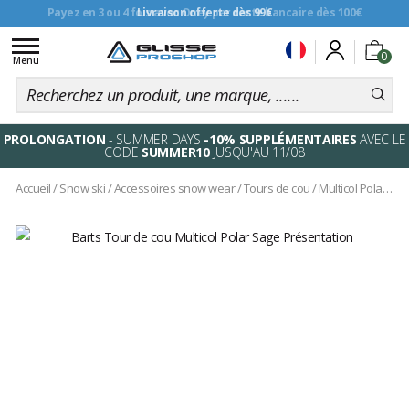
Livraison offerte dès 99€
Toggle
0
navigation
Menu
PROLONGATION
- SUMMER DAYS
-10% SUPPLÉMENTAIRES
AVEC LE
CODE
SUMMER10
JUSQU'AU 11/08
Accueil
/
Snow ski
/
Accessoires snow wear
/
Tours de cou
/
Multicol Polar Sage