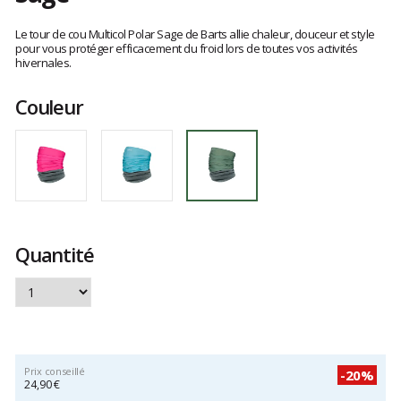
Les
avis
Le tour de cou Multicol Polar Sage de Barts allie chaleur, douceur et style
clients
pour vous protéger efficacement du froid lors de toutes vos activités
hivernales.
Couleur
Quantité
Prix conseillé
-20%
24,90 €