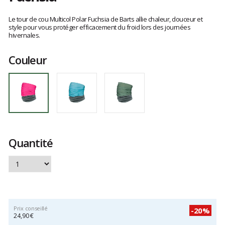
Les
avis
Le tour de cou Multicol Polar Fuchsia de Barts allie chaleur, douceur et
clients
style pour vous protéger efficacement du froid lors des journées
hivernales.
Couleur
Quantité
Prix conseillé
-20%
24,90 €