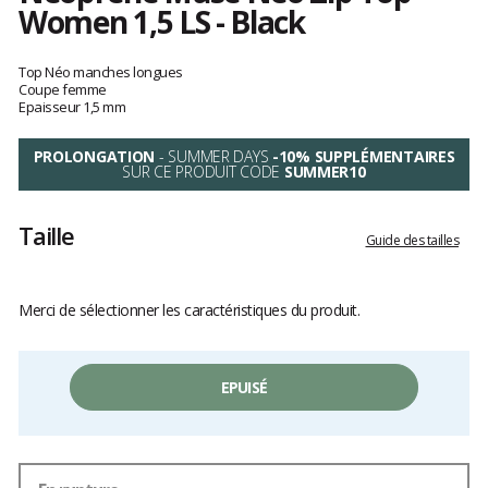
Women 1,5 LS - Black
Les
avis
Top Néo manches longues
clients
Coupe femme
Epaisseur 1,5 mm
PROLONGATION
- SUMMER DAYS
-10% SUPPLÉMENTAIRES
SUR CE PRODUIT CODE
SUMMER10
Taille
Guide des tailles
Merci de sélectionner les caractéristiques du produit.
EPUISÉ