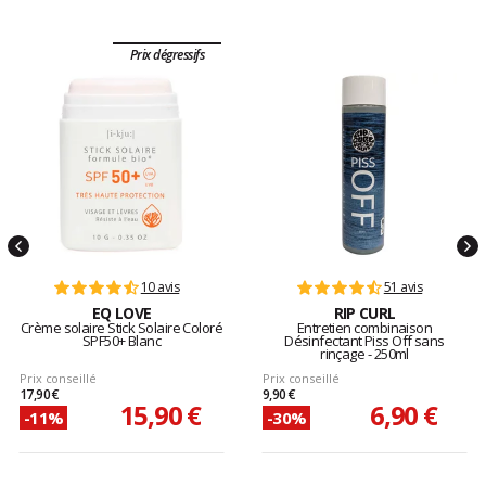
Prix dégressifs
10 avis
51 avis
EQ LOVE
RIP CURL
Crème solaire Stick Solaire Coloré
Entretien combinaison
SPF50+ Blanc
Désinfectant Piss Off sans
rinçage - 250ml
Prix conseillé
Prix conseillé
17,90 €
9,90 €
15,90 €
6,90 €
-11%
-30%