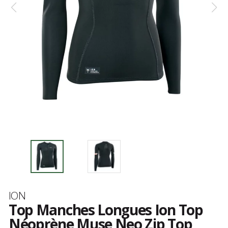
Marque
ION
Top Manches Longues Ion Top
Néoprène Muse Neo Zip Top