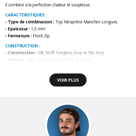
Il combine à la perfection chaleur et souplesse.
CARACTERISTIQUES :
- Type de combinaison :
Top Néoprène Manches Longues
- Epaisseur :
1,5 mm
- Fermeture :
Front Zip
CONSTRUCTION :
-
Construction :
Silk_Stuff, Sunglass_loop et Slip_loop
- Matière :
80% de néoprène et 20% de nylon
VOIR PLUS