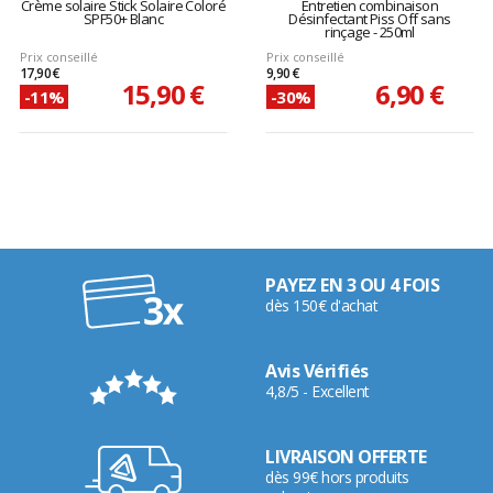
Crème solaire Stick Solaire Coloré
Entretien combinaison
SPF50+ Blanc
Désinfectant Piss Off sans
rinçage - 250ml
Prix conseillé
Prix conseillé
17,90 €
9,90 €
15,90 €
6,90 €
-11%
-30%
PAYEZ EN 3 OU 4 FOIS
dès 150€ d'achat
Avis Vérifiés
4,8/5 - Excellent
LIVRAISON OFFERTE
dès 99€ hors produits