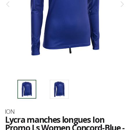
Marque
ION
Lycra manches longues Ion
Promo Ls Women Concord-Blue -