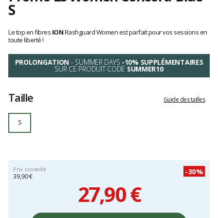
S
Référence
48213-
Les
4278
avis
Le top en fibres
ION
Rashguard Women est parfait pour vos sessions en
S
clients
toute liberté !
PROLONGATION
- SUMMER DAYS
-10% SUPPLÉMENTAIRES
SUR CE PRODUIT CODE
SUMMER10
Taille
Guide des tailles
S
Prix conseillé
-30%
39,90 €
27,90 €
Prix