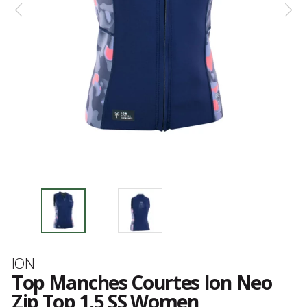
Marque
ION
Top Manches Courtes Ion Neo
Zip Top 1.5 SS Women