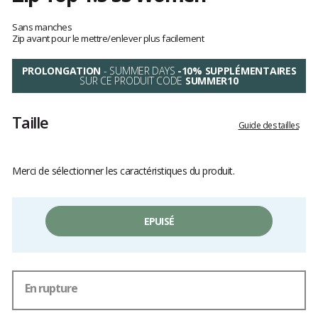
Les
avis
Sans manches
clients
Zip avant pour le mettre/enlever plus facilement
PROLONGATION
- SUMMER DAYS
-10% SUPPLÉMENTAIRES
SUR CE PRODUIT CODE
SUMMER10
Taille
Guide des tailles
Merci de sélectionner les caractéristiques du produit.
EPUISÉ
En rupture