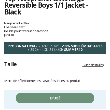
Reversible Boys 1/1 Jacket -
Black
Les
avis
Néoprène Exoflex
clients
Epaisseur 1mm
Boucle pour fixer un boardshort
JUNIOR
PROLONGATION
- SUMMER DAYS
-10% SUPPLÉMENTAIRES
SUR CE PRODUIT CODE
SUMMER10
Taille
Guide des tailles
Merci de sélectionner les caractéristiques du produit.
EPUISÉ