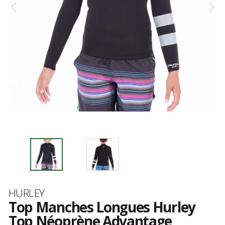
Marque
HURLEY
Top Manches Longues Hurley
Top Néoprène Advantage