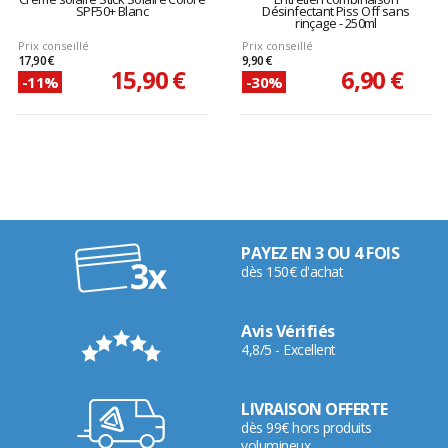
SPF50+ Blanc
Désinfectant Piss Off sans
rinçage - 250ml
Prix conseillé
Prix conseillé
17,90 €
9,90 €
15,90 €
6,90 €
-11%
-30%
PAYEZ EN 3 OU 4 FOIS
dès 150€ d'achat
Avis Vérifiés
4,8/5 - Excellent
LIVRAISON OFFERTE
dès 99€ hors produits
volumineux