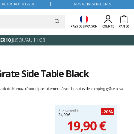
ACTER 04 11 93 22 30
NOS AUTRES ENSEIGNES
PAYS DE LIVRAISON
COMPTE
PANIER
ER10
JUSQU'AU 11/08
rate Side Table Black
 Black de Kampa répond parfaitement à vos besoins de camping grâce à sa
Prix conseillé
-20%
24,90 €
19,90 €