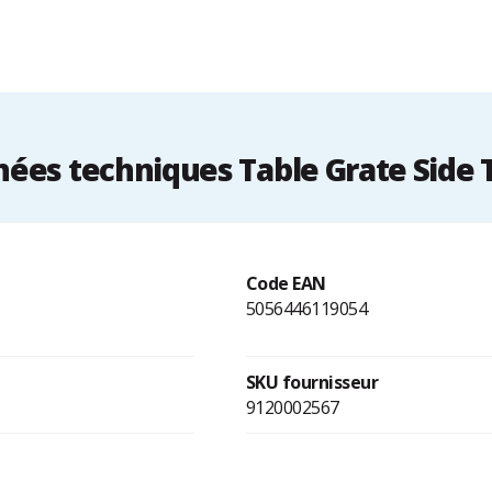
ées techniques Table Grate Side 
Code EAN
5056446119054
SKU fournisseur
9120002567