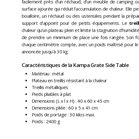
facilement près d’un réchaud, d’un meuble de camping ou 
surface ajourée qui réduit l’accumulation de chaleur.
Elle p
bouilloire, un réchaud ou des ustensiles pendant la prépa
support d’appoint pour de petits équipements. Le
treil
chaleur qu’un plateau plein et limite la stagnation d’humidité
de prendre un minimum de place une fois rangée. Son for
chaque centimètre compte, avec un poids maîtrisé pour le
annoncée jusqu’à 30 kg.
Caractéristiques de la Kampa Grate Side Table
Matériau : métal
Plateau en treillis résistant à la chaleur
Treillis métalliques
Pieds pliables à plat
Dimensions (L x l x H) : 40 x 60 x 45 cm
Dimensions pliée : 60 x 5 x 41 cm
Poids de portage : 30 kilos max.
Poids : 2400 g