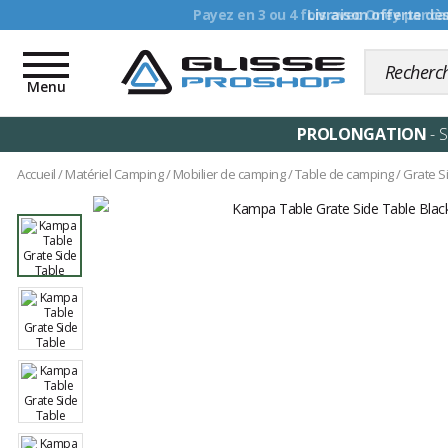
Livraison offerte dè
Toggle
navigation
Menu
PROLONGATION
- 
Accueil
/
Matériel Camping
/
Mobilier de camping
/
Table de camping
/
Grate S