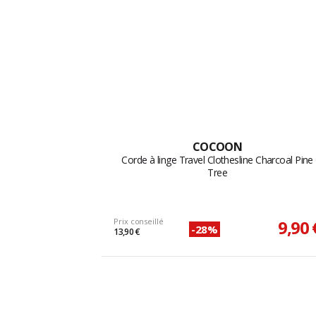
COCOON
Corde à linge Travel Clothesline Charcoal Pine
Tree
Prix conseillé
9,90 
-28%
13,90 €