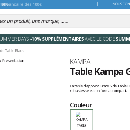
s 99€
NOUS CONT
SUMMER DAYS
-10% SUPPLÉMENTAIRES
AVEC LE CODE
SUMM
ide Table Black
Marque
KAMPA
Table Kampa G
Les
avis
La table d’appoint Grate Side Table
clients
robustesse et son format compact.
Couleur