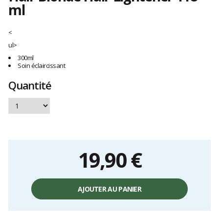
ml
Les
avis
<
clients
ul>
300ml
Soin éclaircissant
Quantité
19,90 €
Prix
unitaire,
AJOUTER AU PANIER
hors
frais