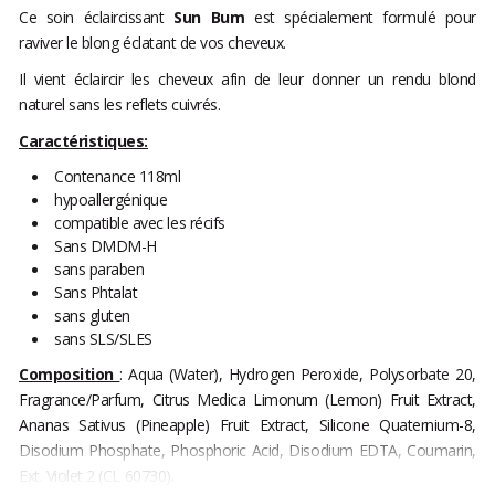
Ce soin éclaircissant
Sun Bum
est spécialement formulé pour
raviver le blong éclatant de vos cheveux.
Il vient éclaircir les cheveux afin de leur donner un rendu blond
naturel sans les reflets cuivrés.
Caractéristiques:
Contenance 118ml
hypoallergénique
compatible avec les récifs
Sans DMDM-H
sans paraben
Sans Phtalat
sans gluten
s
ans SLS/SLES
Composition
: Aqua (Water), Hydrogen Peroxide, Polysorbate 20,
Fragrance/Parfum, Citrus Medica Limonum (Lemon) Fruit Extract,
Ananas Sativus (Pineapple) Fruit Extract, Silicone Quaternium-8,
Disodium Phosphate, Phosphoric Acid, Disodium EDTA, Coumarin,
Ext. Violet 2 (CL 60730).