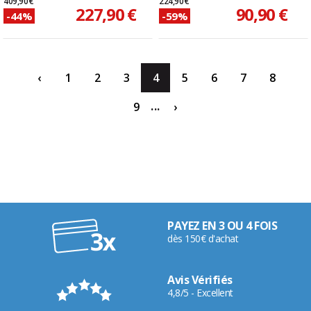
409,90 €
224,90 €
227,90 €
90,90 €
-44%
-59%
‹
1
2
3
4
5
6
7
8
...
9
›
PAYEZ EN 3 OU 4 FOIS
dès 150€ d'achat
Avis Vérifiés
4,8/5 - Excellent