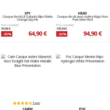
SPY
HEAD
Casque de ski Lil' Galactic Mips Matte
Casque de ski avec visière Maja Visor
Orange Spy Ink
Paw Silver Red
Prix conseillé
Prix conseillé
99,90 €
139,90 €
64,90 €
94,90 €
-35%
-32%
3 avis
CAIRN
POC