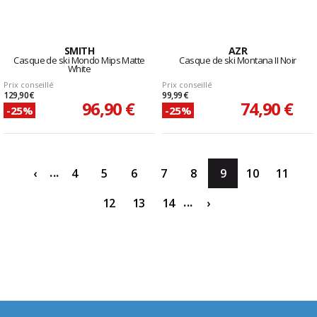
SMITH
AZR
Casque de ski Mondo Mips Matte
Casque de ski Montana II Noir
White
Prix conseillé
Prix conseillé
129,90 €
99,99 €
96,90 €
74,90 €
-25%
-25%
...
‹
4
5
6
7
8
9
10
11
...
12
13
14
›