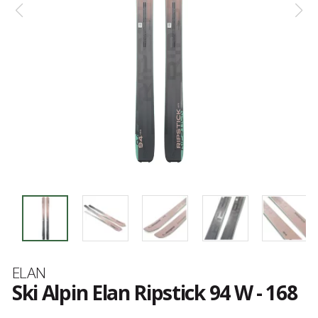
Marque
ELAN
Ski Alpin Elan Ripstick 94 W - 168
Référence
ADFLCK24
Les