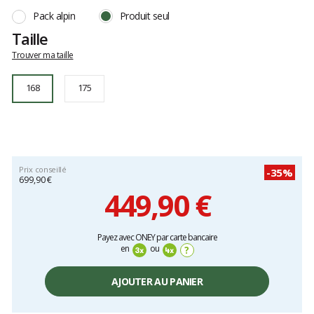
168
avis
Pack alpin
Produit seul
clients
Taille
Trouver ma taille
168
175
Prix conseillé
-35%
699,90 €
449,90 €
Prix
Payez avec ONEY par carte bancaire
unitaire,
en
ou
?
hors
frais
AJOUTER AU PANIER