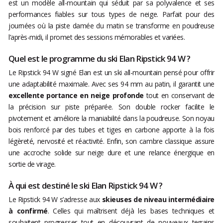
est un modèle all-mountain qui séduit par sa polyvalence et ses
performances fiables sur tous types de neige. Parfait pour des
journées où la piste damée du matin se transforme en poudreuse
l’après-midi, il promet des sessions mémorables et variées.
Quel est le programme du ski Elan Ripstick 94 W ?
Le Ripstick 94 W signé Elan est un ski all-mountain pensé pour offrir
une adaptabilité maximale. Avec ses 94 mm au patin, il garantit une
excellente portance en neige profonde
tout en conservant de
la précision sur piste préparée. Son double rocker facilite le
pivotement et améliore la maniabilité dans la poudreuse. Son noyau
bois renforcé par des tubes et tiges en carbone apporte à la fois
légèreté, nervosité et réactivité. Enfin, son cambre classique assure
une accroche solide sur neige dure et une relance énergique en
sortie de virage.
À qui est destiné le ski Elan Ripstick 94 W ?
Le Ripstick 94 W s’adresse aux
skieuses de niveau intermédiaire
à confirmé
. Celles qui maîtrisent déjà les bases techniques et
souhaitent progresser tout en découvrant de nouveaux terrains