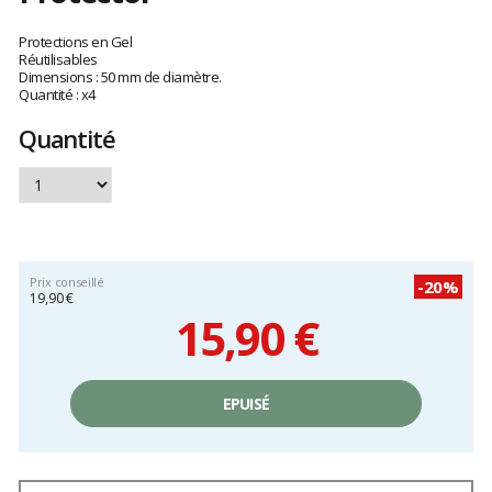
Les
avis
Protections en Gel
clients
Réutilisables
Dimensions : 50 mm de diamètre.
Quantité : x4
Quantité
Prix conseillé
-20%
19,90 €
15,90 €
Prix
unitaire,
EPUISÉ
hors
frais