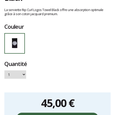
Les
avis
La serviette Rip Curl Logos Towel Black offre une absorption optimale
clients
grâce à son coton jacquard premium.
Couleur
Quantité
45,00 €
Prix