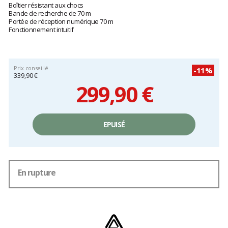
avis
Boîtier résistant aux chocs
clients
Bande de recherche de 70 m
Portée de réception numérique 70 m
Fonctionnement intuitif
Prix conseillé
-11%
339,90 €
299,90 €
Prix
unitaire,
EPUISÉ
hors
frais
En rupture