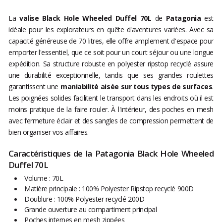
La
valise Black Hole Wheeled Duffel 70L
de
Patagonia
est
idéale pour les explorateurs en quête d'aventures variées. Avec sa
capacité généreuse de 70 litres, elle offre amplement d'espace pour
emporter l'essentiel, que ce soit pour un court séjour ou une longue
expédition. Sa structure robuste en polyester ripstop recyclé assure
une durabilité exceptionnelle, tandis que ses grandes roulettes
garantissent une
maniabilité aisée sur tous types de surfaces
.
Les poignées solides facilitent le transport dans les endroits où il est
moins pratique de la faire rouler. À l'intérieur, des poches en mesh
avec fermeture éclair et des sangles de compression permettent de
bien organiser vos affaires.
Caractéristiques de la Patagonia Black Hole Wheeled
Duffel 70L
Volume : 70L
Matière principale : 100% Polyester Ripstop recyclé 900D
Doublure : 100% Polyester recyclé 200D
Grande ouverture au compartiment principal
Poches internes en mesh zippées