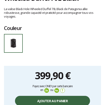
Les
avis
La valise Black Hole Wheeled Duffel 70L Black de Patagonia allie
clients
robustesse, grande capacité et praticité pour accompagner tous vos
voyages.
Couleur
399,90 €
Prix
Payez avec ONEY par carte bancaire
unitaire,
en
ou
?
hors
frais
AJOUTER AU PANIER