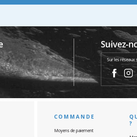
e
Suivez-n
…
Sur les réseaux 
COMMANDE
Q
?
Moyens de paiement