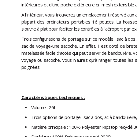
intérieures et d’une poche extérieure en mesh extensible 
A l'intérieur, vous trouverez un emplacement réservé aux a
plupart des ordinateurs portables 16 pouces. La housse
s'ouvre à plat pour faciliter les contrôles à l'aéroport par e
Trois configurations de portage sur ce modèle : sac à dos,
sac de voyage/une sacoche. En effet, il est doté de bretel
matelassée facile d’accès qui peut servir de bandoulière. V
voyage ou sacoche. Vous n'aurez qu'à ranger toutes les s
poignées !
Caractéristiques techniques :
Volume : 26L
Trois options de portage : sac à dos, ac à bandoulièr
Matière principale : 100% Polyester Ripstop recyclé 
Doublure : 100% Polyester recyclé 200D