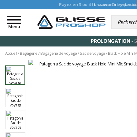
Livraison offerte dè
Toggle
navigation
Menu
PROLONGATION
- 
Accueil
/
Bagagerie
/
Bagagerie de voyage
/
Sac de voyage
/
Black Hole Mini 