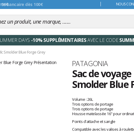
s 99€
NOUS CONT
SUMMER DAYS
-10% SUPPLÉMENTAIRES
AVEC LE CODE
SUMM
Mlc Smolder Blue Forge Grey
Marque
PATAGONIA
Sac de voyage 
Smolder Blue 
Les
avis
Volume : 26L
clients
Trois options de portage
Trois options de portage
Housse matelassée 16" pour ordinat
Points d'attache et sangle
Compatible avec les valises à roulett