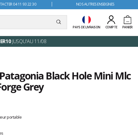
ACTER 04 11 93 22 30
NOS AUTRES ENSEIGNES
PAYS DE LIVRAISON
COMPTE
PANIER
ER10
JUSQU'AU 11/08
Patagonia Black Hole Mini Mlc
Forge Grey
eur portable
es