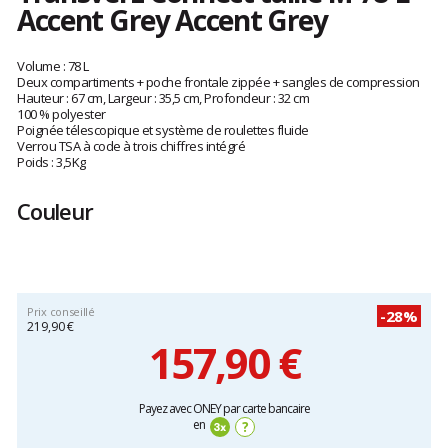
Accent Grey Accent Grey
Les
avis
Volume : 78 L
clients
Deux compartiments + poche frontale zippée + sangles de compression
Hauteur : 67 cm, Largeur : 35,5 cm, Profondeur : 32 cm
100 % polyester
Poignée télescopique et système de roulettes fluide
Verrou TSA à code à trois chiffres intégré
Poids : 3,5Kg
Couleur
Prix conseillé
-28%
219,90 €
157,90 €
Prix
Payez avec ONEY par carte bancaire
unitaire,
en
?
hors