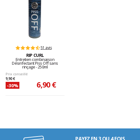
51 avis
RIP CURL
Entretien combinaison
Désinfectant Piss Off sans
rinçage - 250ml
Prix conseillé
9,90 €
6,90 €
-30%
PAYEZ EN 3 OU 4 FOIS