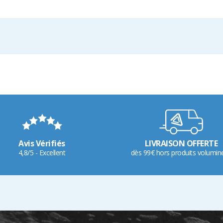
Avis Vérifiés
LIVRAISON OFFERTE
4,8/5 - Excellent
dès 99€ hors produits volumin