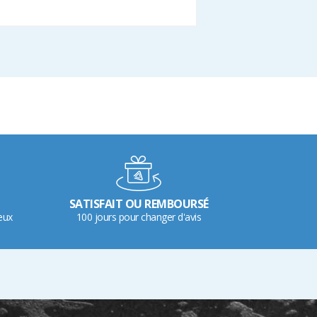
SATISFAIT OU REMBOURSÉ
eux
100 jours pour changer d'avis