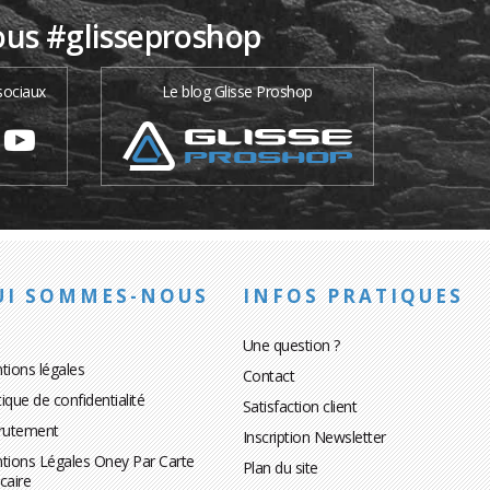
ous #glisseproshop
sociaux
Le blog Glisse Proshop
UI SOMMES-NOUS
INFOS PRATIQUES
Une question ?
tions légales
Contact
tique de confidentialité
Satisfaction client
rutement
Inscription Newsletter
tions Légales Oney Par Carte
Plan du site
caire