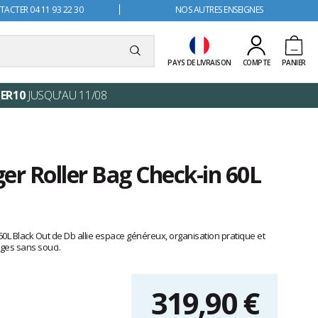
ACTER 04 11 93 22 30
NOS AUTRES ENSEIGNES
PAYS DE LIVRAISON
COMPTE
PANIER
ER10
JUSQU'AU 11/08
er Roller Bag Check-in 60L
60L Black Out de Db allie espace généreux, organisation pratique et
ges sans souci.
319,90 €