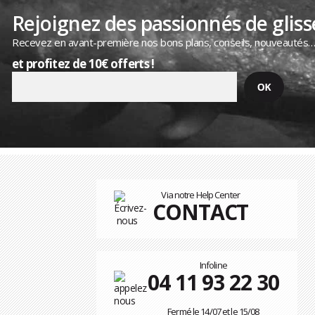
Rejoignez des passionnés de gliss
Recevez en avant-première nos bons plans, conseils, nouveautés
et profitez de 10€ offerts !
Via notre Help Center
CONTACT
Infoline
04 11 93 22 30
Fermé le 14/07 et le 15/08