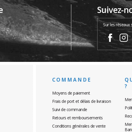
e
Suivez-n
…
Sur les réseaux 
COMMANDE
Q
?
Moyens de paiement
Men
Frais de port et délais de livraison
Poli
Suivi de commande
Rec
Retours et remboursements
Men
Conditions générales de vente
Ban