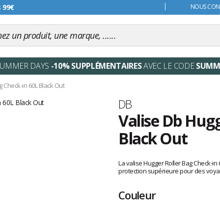
s 99€
NOUS CONT
SUMMER DAYS
-10% SUPPLÉMENTAIRES
AVEC LE CODE
SUMM
g Check-in 60L Black Out
Marque
DB
Valise Db Hugg
Black Out
Les
avis
La valise Hugger Roller Bag Check-in 
clients
protection supérieure pour des voya
Couleur