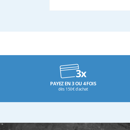
PAYEZ EN 3 OU 4 FOIS
dès 150€ d'achat