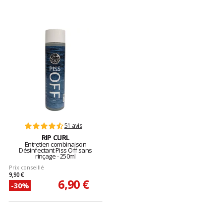
51 avis
RIP CURL
Entretien combinaison
Désinfectant Piss Off sans
rinçage - 250ml
Prix conseillé
9,90 €
6,90 €
-30%