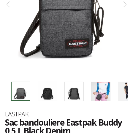
Marque
EASTPAK
Sac bandouliere Eastpak Buddy
0,5 L Black Denim