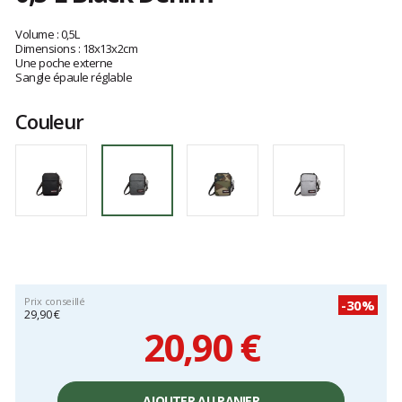
Les
avis
Volume : 0,5L
clients
Dimensions : 18x13x2cm
Une poche externe
Sangle épaule réglable
Couleur
Prix conseillé
-30%
29,90 €
20,90 €
Prix
unitaire,
AJOUTER AU PANIER