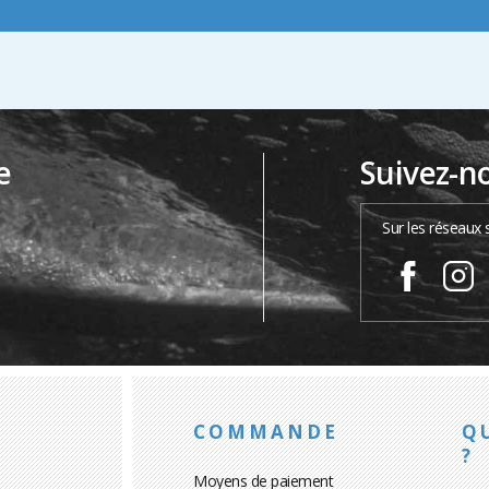
e
Suivez-n
…
Sur les réseaux 
COMMANDE
Q
?
Moyens de paiement