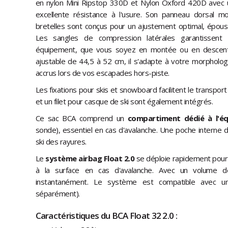
en nylon Mini Ripstop 330D et Nylon Oxford 420D avec u
excellente résistance à l'usure. Son panneau dorsal mo
bretelles sont conçus pour un ajustement optimal, épousa
Les sangles de compression latérales garantissent u
équipement, que vous soyez en montée ou en descent
ajustable de 44,5 à 52 cm, il s'adapte à votre morphologi
accrus lors de vos escapades hors-piste.
Les fixations pour skis et snowboard facilitent le transpor
et un filet pour casque de ski sont également intégrés.
Ce sac BCA comprend un
compartiment dédié à l'éq
sonde), essentiel en cas d'avalanche. Une poche intern
ski des rayures.
Le
système airbag Float 2.0
se déploie rapidement pour
à la surface en cas d'avalanche. Avec un volume de 
instantanément. Le système est compatible avec un
séparément).
Caractéristiques du BCA Float 32 2.0 :