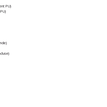
ment PU)
 PU)
onde)
cluse)