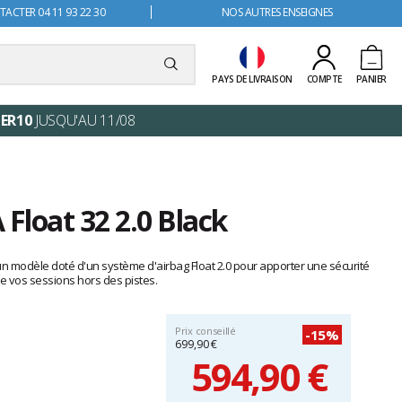
ACTER 04 11 93 22 30
NOS AUTRES ENSEIGNES
PAYS DE LIVRAISON
COMPTE
PANIER
ER10
JUSQU'AU 11/08
 Float 32 2.0 Black
 un modèle doté d'un système d'airbag Float 2.0 pour apporter une sécurité
e vos sessions hors des pistes.
Prix conseillé
-15%
699,90 €
594,90 €