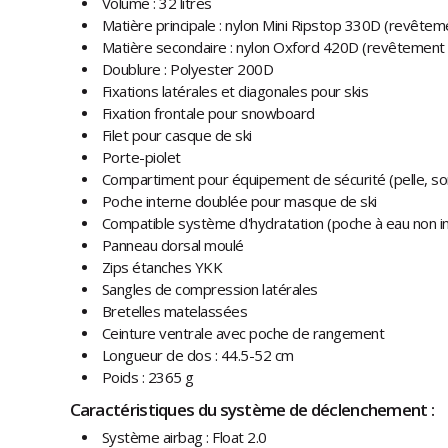
Volume : 32 litres
Matière principale : nylon Mini Ripstop 330D (revête
Matière secondaire : nylon Oxford 420D (revêtement
Doublure : Polyester 200D
Fixations latérales et diagonales pour skis
Fixation frontale pour snowboard
Filet pour casque de ski
Porte-piolet
Compartiment pour équipement de sécurité (pelle, s
Poche interne doublée pour masque de ski
Compatible système d'hydratation (poche à eau non in
Panneau dorsal moulé
Zips étanches YKK
Sangles de compression latérales
Bretelles matelassées
Ceinture ventrale avec poche de rangement
Longueur de dos : 44.5-52 cm
Poids : 2365 g
Caractéristiques du système de déclenchement :
Système airbag : Float 2.0