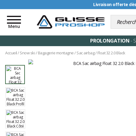
Livraison offerte dè
Toggle
navigation
Menu
PROLONGATION
- 
Accueil
/
Snow ski
/
Bagagerie montagne
/
Sac airbag
/
Float 32 2.0 Black