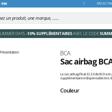
s 99€
NOUS CONT
SUMMER DAYS
-10% SUPPLÉMENTAIRES
AVEC LE CODE
SUMM
Marque
BCA
Sac airbag BCA
Les
avis
Le sac airbag Float 32 2.0 de BCA est
clients
supplémentaire indispensable lors d
Couleur