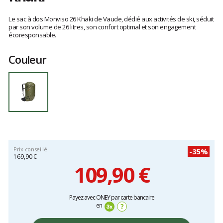
Les
avis
Le sac à dos Monviso 26 Khaki de Vaude, dédié aux activités de ski, séduit
clients
par son volume de 26 litres, son confort optimal et son engagement
écoresponsable.
Couleur
Prix conseillé
-35%
169,90 €
109,90 €
Prix
Payez avec ONEY par carte bancaire
unitaire,
en
?
hors
frais