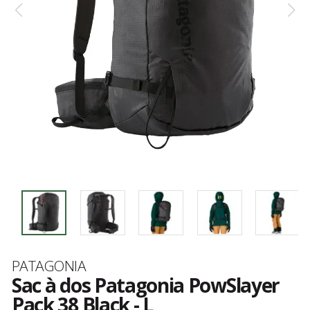
Marque
PATAGONIA
Sac à dos Patagonia PowSlayer
Pack 38 Black - L