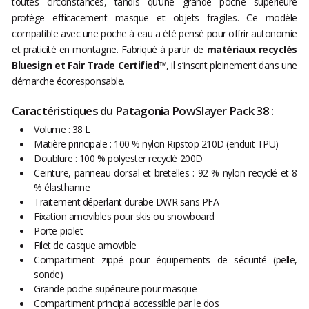
toutes circonstances, tandis qu’une grande poche supérieure
protège efficacement masque et objets fragiles. Ce modèle
compatible avec une poche à eau a été pensé pour offrir autonomie
et praticité en montagne. Fabriqué à partir de
matériaux recyclés
Bluesign et Fair Trade Certified™
, il s’inscrit pleinement dans une
démarche écoresponsable.
Caractéristiques du Patagonia PowSlayer Pack 38 :
Volume : 38 L
Matière principale : 100 % nylon Ripstop 210D (enduit TPU)
Doublure : 100 % polyester recyclé 200D
Ceinture, panneau dorsal et bretelles : 92 % nylon recyclé et 8
% élasthanne
Traitement déperlant durabe DWR sans PFA
Fixation amovibles pour skis ou snowboard
Porte-piolet
Filet de casque amovible
Compartiment zippé pour équipements de sécurité (pelle,
sonde)
Grande poche supérieure pour masque
Compartiment principal accessible par le dos