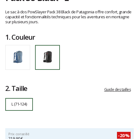
Référence
48199-
Les
BLK-
avis
Le sac à dos PowSlayer Pack 38 Black de Patagonia offre confort, grande
L
clients
capacité et fonctionnalités techniques pour les aventures en montagne
sur plusieurs jours.
L
1.
Couleur
2.
Taille
Guide des tailles
L (71-124)
Prix conseillé
-20%
219,90 €